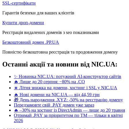
SSL-сертифікати
Гарантія безпеки для ваших клієнтів
Купити дроп-домени
Реєстрація видалених доменів з seo показниками
Безкоштовний домен .PP.UA
Повністю безкоштовна реєстрація та продовження домену
Останні акції та новини від NIC.UA:
✨ Новинка NIC.UA: потужний AI-конструктор сайтів
🔥 Лише до 20 серпня: −80% на .CO
☀️ Літня знижка на домени, хостинг і SSL у NIC.UA
🔥 Нові домени на NIC.UA — від 44,59 грн
🎁 День народження .XYZ: -50% на реєстрацію домену
Передзамовте свій .PAY домен уже зараз
🔥 –30% на хостинг із DirectAdmin — лише до 20 травня
Отримай .PAY за пріоритетом по ТМ — тільки в квітні
2026